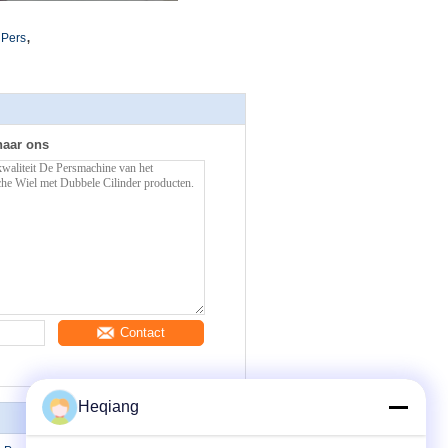
,
 Pers
naar ons
Contact
Heqiang