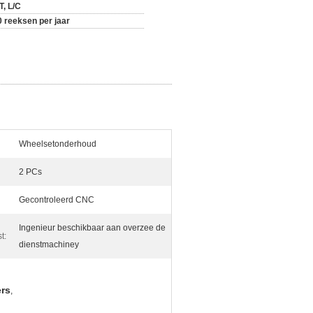
T, L/C
0 reeksen per jaar
Wheelsetonderhoud
2 PCs
Gecontroleerd CNC
Ingenieur beschikbaar aan overzee de
t:
dienstmachiney
rs
,