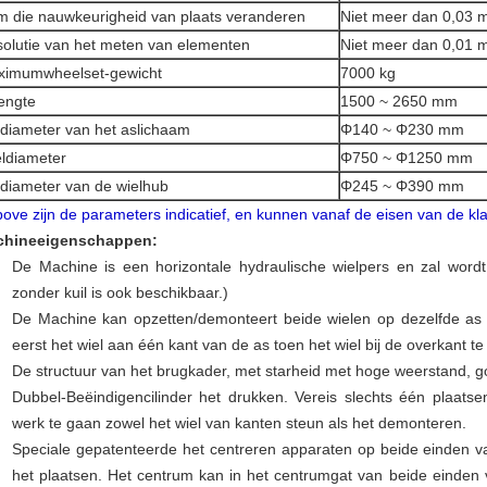
 die nauwkeurigheid van plaats veranderen
Niet meer dan 0,03
olutie van het meten van elementen
Niet meer dan 0,01
ximumwheelset-gewicht
7000 kg
engte
1500 ~ 2650 mm
diameter van het aslichaam
Φ140 ~ Φ230 mm
ldiameter
Φ750 ~ Φ1250 mm
diameter van de wielhub
Φ245 ~ Φ390 mm
bove zijn de parameters indicatief, en kunnen vanaf de eisen van de kl
chineeigenschappen:
De Machine is een horizontale hydraulische wielpers en zal wordt 
zonder kuil is ook beschikbaar.)
De Machine kan opzetten/demonteert beide wielen op dezelfde as
eerst het wiel aan één kant van de as toen het wiel bij de overkant te
De structuur van het brugkader, met starheid met hoge weerstand, 
Dubbel-Beëindigencilinder het drukken. Vereis slechts één plaat
werk te gaan zowel het wiel van kanten steun als het demonteren.
Speciale gepatenteerde het centreren apparaten op beide einden v
het plaatsen. Het centrum kan in het centrumgat van beide einde