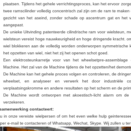
plaatsen. Tijdens het gehele verrichtingsproces, kan het ervoor zorg
twee ramscilinder volledig concentrisch zal zijn om de ram te maken 
gezicht van het aseind, zonder schade op ascentrum gat en het v
aangepast.
De unieke Uitvinding patenteerde cilindrische ram voor wielsteun,
wielsteun vereist hoge nauwkeurigheid en hoge dringende kracht. om
wiel blokkeren aan de volledig worden onderworpen symmetrische kr
het opzetten van wiel, niet het zij het openen schot goed.
Een elektrosteunkarretje voor van het wheelsetpre-assemblag
Machine. Het zal van de Machine tijdens de het opzetten/het demont
De Machine kan het gehele proces volgen en controleren, de dring
wheelset, en analyseer en verwerk het door industriële 
verplaatsingskromme en andere resultaten op het scherm en de print
De Machine wordt ontworpen met akoestisch-licht alarm om de ve
verzekeren.
samenwerking contacteert:
 u in onze vereiste wielpersen of om het even welke hulp geinteressee
per e-mail te contacteren of Whatsapp, Wechat, Skype. Wij zullen u te