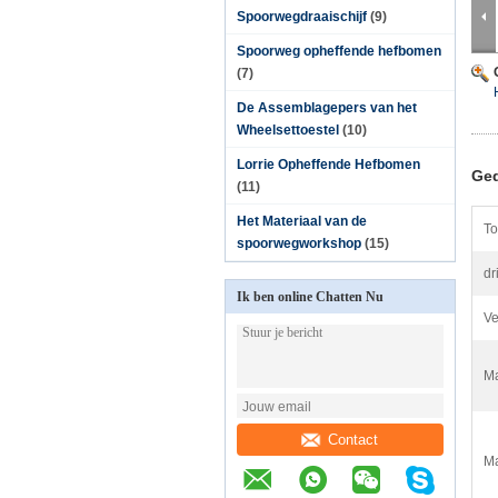
Spoorwegdraaischijf
(9)
Spoorweg opheffende hefbomen
(7)
De Assemblagepers van het
Wheelsettoestel
(10)
Lorrie Opheffende Hefbomen
Ged
(11)
Het Materiaal van de
To
spoorwegworkshop
(15)
dr
Ik ben online Chatten Nu
Ve
Ma
Contact
Ma