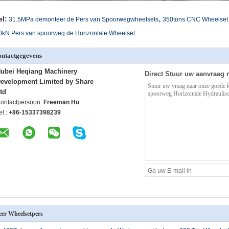
,
el:
31.5MPa demonteer de Pers van Spoorwegwheelsets
350tons CNC Wheelset
kN Pers van spoorweg de Horizontale Wheelset
ntactgegevens
ubei Heqiang Machinery
Direct Stuur uw aanvraag 
evelopment Limited by Share
td
ontactpersoon:
Freeman Hu
el.:
+86-15337398239
er Wheelsetpers