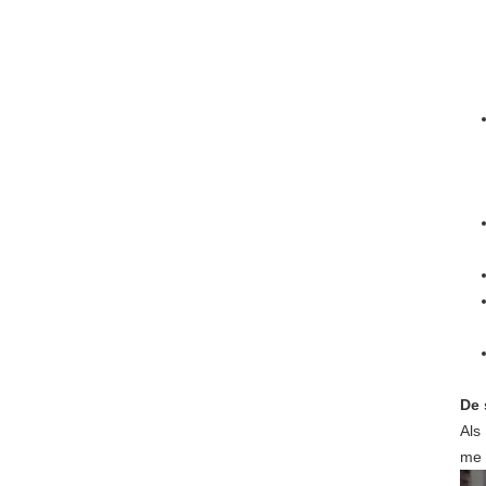
De 
Als
me 