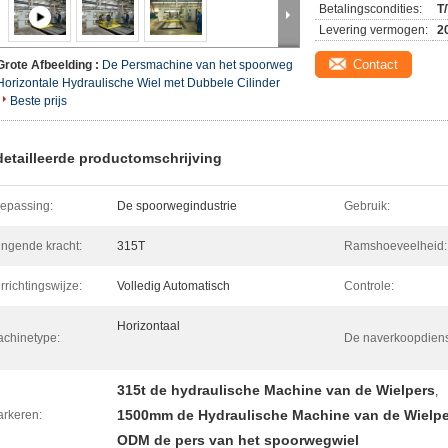
Betalingscondities:
T/
Levering vermogen:
2
Contact
Grote Afbeelding :
De Persmachine van het spoorweg
Horizontale Hydraulische Wiel met Dubbele Cilinder
Beste prijs
etailleerde productomschrijving
epassing:
De spoorwegindustrie
Gebruik:
ingende kracht:
315T
Ramshoeveelheid:
rrichtingswijze:
Volledig Automatisch
Controle:
Horizontaal
chinetype:
De naverkoopdiens
315t de hydraulische Machine van de Wielpers
,
1500mm de Hydraulische Machine van de Wielpe
rkeren:
ODM de pers van het spoorwegwiel