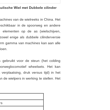
ulische Wiel met Dubbele cilinder
achines van de wielreeks in China. Het
eschikbaar in de spoorweg en andere
e elementen op de as (wielschijven,
zowel enige als dubbele cilinderversie
enorm gamma van machines kan aan alle
doen.
 gebruikt voor de steun (het colding
orweglocomotief wheelsets. Het kan
erplaatsing, druk versus tijd) in het
 de wielpers in werking te stellen. Het
rs