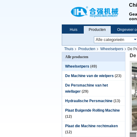
Chi
Gea
con
Huis
Producten
Ongeveer o
Thuis
Producten
Wheelsetpers
De Pe
De
Alle producten
Wheelsetpers
(49)
De Machine van de wielpers
(23)
De Persmachine van het
wiellager
(29)
Hydraulische Persmachine
(13)
Plaat Buigende Rolling Machine
(12)
Plaat die Machine rechtmaken
(12)