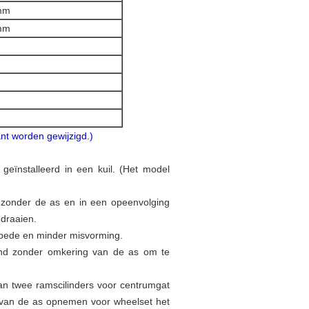
 mm
 mm
ant worden gewijzigd.)
geïnstalleerd in een kuil. (Het model
 zonder de as en in een opeenvolging
 draaien.
goede en minder misvorming.
send zonder omkering van de as om te
an twee ramscilinders voor centrumgat
n van de as opnemen voor wheelset het