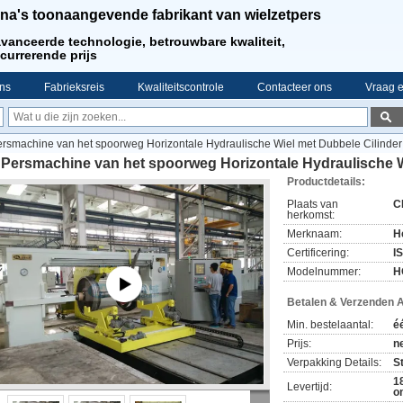
na's toonaangevende fabrikant van wielzetpers
vanceerde technologie, betrouwbare kwaliteit,
currerende prijs
ns
Fabrieksreis
Kwaliteitscontrole
Contacteer ons
Vraag e
rsmachine van het spoorweg Horizontale Hydraulische Wiel met Dubbele Cilinder
 Persmachine van het spoorweg Horizontale Hydraulische W
Productdetails:
Plaats van
C
herkomst:
Merknaam:
H
Certificering:
I
Modelnummer:
H
Betalen & Verzenden 
Min. bestelaantal:
é
Prijs:
n
Verpakking Details:
S
1
Levertijd:
o