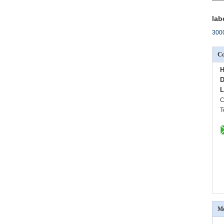
lab
3000
Co
H
D
L
C
T
Me