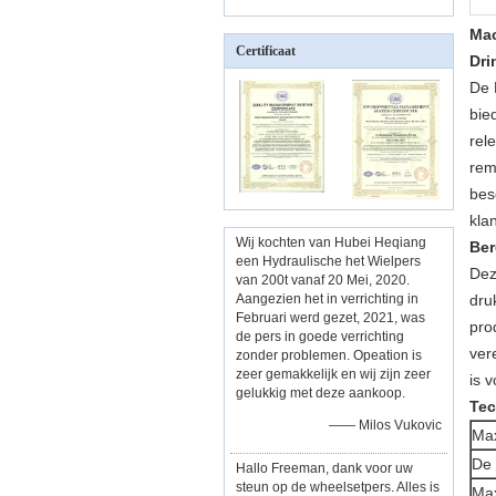
Mac
Certificaat
Dri
De 
bie
rel
rem
bes
kla
Wij kochten van Hubei Heqiang
Ber
een Hydraulische het Wielpers
Dez
van 200t vanaf 20 Mei, 2020.
Aangezien het in verrichting in
dru
Februari werd gezet, 2021, was
pro
de pers in goede verrichting
ver
zonder problemen. Opeation is
zeer gemakkelijk en wij zijn zeer
is 
gelukkig met deze aankoop.
Tec
—— Milos Vukovic
Max
De 
Hallo Freeman, dank voor uw
steun op de wheelsetpers. Alles is
Ma