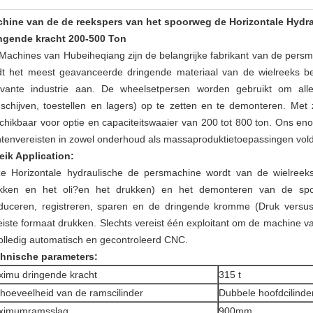
hine van de de reekspers van het spoorweg de Horizontale Hydra
ngende kracht 200-500 Ton
Machines van Hubeiheqiang zijn de belangrijke fabrikant van de persm
dt het meest geavanceerde dringende materiaal van de wielreeks b
evante industrie aan. De wheelsetpersen worden gebruikt om all
schijven, toestellen en lagers) op te zetten en te demonteren. Met 
chikbaar voor optie en capaciteitswaaier van 200 tot 800 ton. Ons 
ntenvereisten in zowel onderhoud als massaproduktietoepassingen vol
eik Application:
e Horizontale hydraulische de persmachine wordt van de wielreeks
kken en het oli?en het drukken) en het demonteren van de spo
duceren, registreren, sparen en de dringende kromme (Druk versus v
eiste formaat drukken.
Slechts vereist één exploitant om de machine van
volledig automatisch en gecontroleerd CNC.
hnische parameters:
imu dringende kracht
315 t
hoeveelheid van de ramscilinder
Dubbele hoofdcilinde
ximumramsslag
900mm