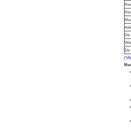
Ram
Res
Ma
Asl
De 
Wie
De 
(*A
Ma