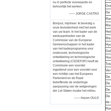
nu in perfecte voorwaarde en
Ont
behoorlijk het werken.
De 
—— JORGE CASTRO
Ram
Bonjour, mijnheer. Ik bevestig u
Max
onze tevredenheid met het werk
Het
van uw team. In het kader van de
werkzaamheden van de
Max
Commissie van de Europese
Hyd
Gemeenschappen in het kader
van het kaderprogramma voor
Gel
onderzoek, technologische
ontwikkeling en technologische
Hoo
ontwikkeling (CEDEFOP) heeft de
Tot
Commissie een voorstel
ingediend voor een voorstel voor
Ver
een richtlijn van het Europees
De 
Parlement en de Raad
betreffende de onderlinge
De 
aanpassing van de wetgevingen
De 
der Lid-Staten inzake het milieu.
De 
—— Hacen OULD
de 
Ram