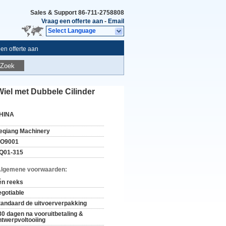
Sales & Support
86-711-2758808
Vraag een offerte aan
-
Email
Select Language
en offerte aan
Zoek
iel met Dubbele Cilinder
HINA
eqiang Machinery
SO9001
Q01-315
Algemene voorwaarden:
én reeks
egotiable
tandaard de uitvoerverpakking
80 dagen na vooruitbetaling &
ntwerpvoltooiing