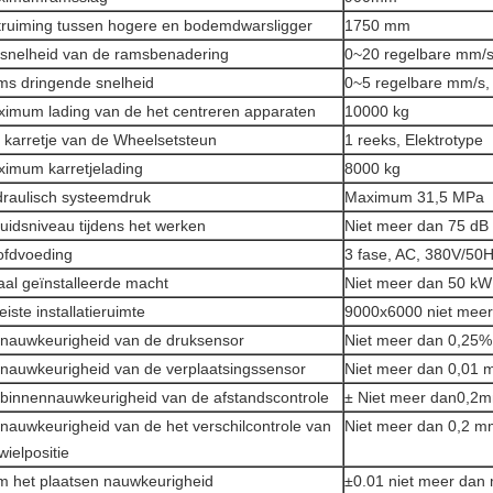
ruiming tussen hogere en bodemdwarsligger
1750 mm
snelheid van de ramsbenadering
0~20 regelbare mm/s
s dringende snelheid
0~5 regelbare mm/s,
imum lading van de het centreren apparaten
10000 kg
 karretje van de Wheelsetsteun
1 reeks, Elektrotype
imum karretjelading
8000 kg
raulisch systeem
druk
Maximum 31,5 MPa
uidsniveau tijdens het werken
Niet meer dan 75 dB
fdvoeding
3 fase, AC, 380V/50
aal geïnstalleerde macht
Niet meer dan 50 kW
eiste installatieruimte
9000x6000 niet mee
nauwkeurigheid van de druksensor
Niet meer dan 0,25%
nauwkeurigheid van de verplaatsingssensor
Niet meer dan 0,01
binnennauwkeurigheid van de afstandscontrole
±
Niet meer dan0,2
nauwkeurigheid van de het verschilcontrole van
Niet meer dan 0,2 m
wielpositie
 het plaatsen nauwkeurigheid
±0.01 niet meer dan