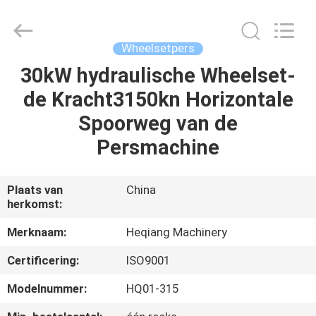
Development
Limited
by
Share
Ltd.
Wheelsetpers
All
Rights
30kW hydraulische Wheelset-
HUIS
Reserved.
de Kracht3150kn Horizontale
PRODUCTEN
Spoorweg van de
Persmachine
ONGEVEER
ONS
Plaats van
China
herkomst:
FABRIEKSREIS
Merknaam:
Heqiang Machinery
Certificering:
ISO9001
KWALITEITSCONTROLE
Modelnummer:
HQ01-315