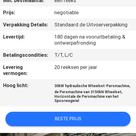
Min. bestelaantal:
één reeks
CONTACTEER
ONS
Prijs:
negotiable
Verpakking Details:
Standaard de Uitvoerverpakking
VERZOEK
Levertijd:
180 dagen na vooruitbetaling &
OM EEN
ontwerpafronding
CITAAT
Betalingscondities:
T/T, L/C
Levering
20 reeksen per jaar
SITEMAP
vermogen:
Hoog licht:
,
30kW hydraulische Wheelset-Persmachine
PRIVACY
,
de Persmachine van 3150kN Wheelset
Horizontale de Persmachine van het
POLICY
Spoorwegwiel
BESTE PRIJS