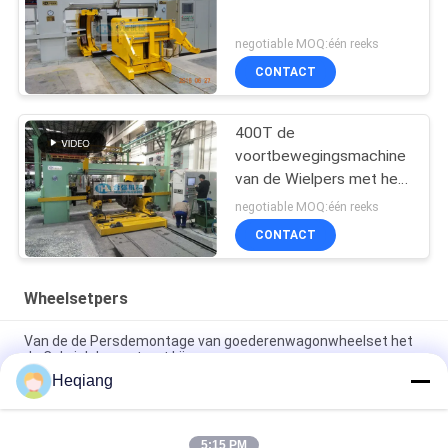
negotiable MOQ:één reeks
CONTACT
400T de
voortbewegingsmachine
van de Wielpers met het
Systeem van de
negotiable MOQ:één reeks
Olieinjectie
CONTACT
Wheelsetpers
Van de de Persdemontage van goederenwagonwheelset het
de Celwiel demonteert Lijn
Heqiang
De spoorwegworkshop 3000kN Wheelset demonteert
Persφ1250mm Wielen
5:15 PM