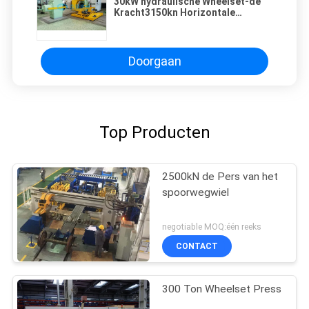
30kW hydraulische Wheelset-de
Kracht3150kn Horizontale
Spoorweg van de Persmachine
Doorgaan
Top Producten
2500kN de Pers van het
spoorwegwiel
negotiable MOQ:één reeks
CONTACT
300 Ton Wheelset Press