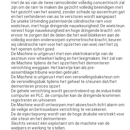
met de as van de twee ramscilinder volledig concentrisch zal
zijn om de ram te maken die gezicht volledig beëindigen met
het gezicht van het aseind, zonder schade op ascentrum gat
en het verhinderen van as te verstoren wordt aangepast.
De unieke Uitvinding patenteerde cilindrische ram voor
wielsteun, met hoge dringende nauwkeurigheid. De wielsteun
vereist hoge nauwkeurigheid en hoge dringende kracht. om
ervoor te zorgen dat de delen die het wiel blokkeren aan de
volledig worden onderworpen symmetrische kracht, keuren
wij cilindrische ram voor het opzetten van wiel, niet het zij
het openen schot goed.
De Machine is uitgerust met een elektrokarretje van de
assteun voor wheelset lading en het leegmaken. Het zal van
de Machine tijdens de het opzetten/het demonteren
verrichting weggaan. Het karretje kan als pre-
assemblagetribune worden gebruikt.
De Machine is uitgerust met een versnellingsbaksteun om
de versnellingsbak tijdens het geheel te steunen dat/het
demonteren proces opzet.
De gehele verrichting wordt gecontroleerd op de industriële
computer en PLC. de computer kan de dringende krommen
registreren en uitvoeren.
De Machine wordt ontworpen met akoestisch-licht alarm om
de veilige en betrouwbare verrichting te verzekeren.
De de injectiepomp wordt van de hoge drukolie verstrekt voor
olie steun en het demonteren.
Slechts vereist één exploitant om de machine van de
wielpers in werking te stellen.