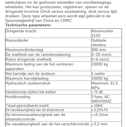
wielschijven en de gedreven toestellen van voortbewegings
wheelsets. Het kan produceren, registreren, sparen en de
dringende kromme (Druk versus verplaatsing, druk versus tijd)
drukken. Deze type wheelset pers wordt wijd gebruikt in de
Spoorwegbedrijf van China en CRRC.
Technische parameters:
Dringende kracht
Maximumkn
3150
Ramscilinder
Dubbele
cilinders
Maximumcilinderslag
900 mm
De snelheid van de ramsbenadering
0~20 mm/s
Rams dringende snelheid
0~4 mm/s
Maximum lading van de het centreren
10000 kg
apparaten
Het karretje van de assteun
1 reeks
Maximum karretjelading
10000 kg
Hydraulisch systeem
druk
Maximum 31,5
MPa
Geluidsniveau tijdens het werken
≤ 75 dB
Hoofdvoeding
3 fase, AC,
380V/50HZ
Totaal geïnstalleerde macht
≤ 30kW
De nauwkeurigheid van de druksensor
≤ 0,25% FS
De binnennauwkeurigheid van de
0,2mm
≤
±
afstandscontrole
De nauwkeurigheid van de het verschilcontrole
0,2 mm
≤