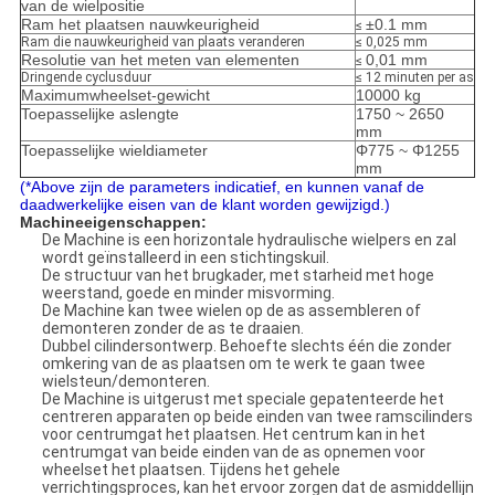
van de wielpositie
Ram het plaatsen nauwkeurigheid
±0.1 mm
≤
Ram die nauwkeurigheid van plaats veranderen
≤ 0,025 mm
Resolutie van het meten van elementen
0,01 mm
≤
Dringende cyclusduur
≤ 12 minuten per as
Maximumwheelset-gewicht
10000 kg
Toepasselijke aslengte
1750 ~ 2650
mm
Toepasselijke wieldiameter
Φ775 ~ Φ1255
mm
(*Above zijn de parameters indicatief, en kunnen vanaf de
daadwerkelijke eisen van de klant worden gewijzigd.)
Machineeigenschappen:
De Machine is een horizontale hydraulische wielpers en zal
wordt geïnstalleerd in een stichtingskuil.
De structuur van het brugkader, met starheid met hoge
weerstand, goede en minder misvorming.
De Machine kan twee wielen op de as assembleren of
demonteren zonder de as te draaien.
Dubbel cilindersontwerp. Behoefte slechts één die zonder
omkering van de as plaatsen om te werk te gaan twee
wielsteun/demonteren.
De Machine is uitgerust met speciale gepatenteerde het
centreren apparaten op beide einden van twee ramscilinders
voor centrumgat het plaatsen. Het centrum kan in het
centrumgat van beide einden van de as opnemen voor
wheelset het plaatsen. Tijdens het gehele
verrichtingsproces, kan het ervoor zorgen dat de asmiddellijn