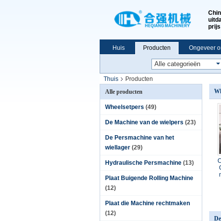
Chin
uitd
prijs
Huis
Producten
Ongeveer o
Thuis
Producten
Wh
Alle producten
Wheelsetpers
(49)
De Machine van de wielpers
(23)
De Persmachine van het
wiellager
(29)
C
Hydraulische Persmachine
(13)
Plaat Buigende Rolling Machine
(12)
Plaat die Machine rechtmaken
(12)
De