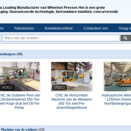
a Leading Manufacturer van Wheelset Presses Het is een grote
aging. Geavanceerde technologie, betrouwbare kwaliteit, concurrerende
ns
Fabrieksreis
Kwaliteitscontrole
Contacteer ons
Vraag e
eelsetpers
(49)
NC de Dubbele Pers van
CNC de Horizontale
Hydraulische Wie
Cilinderwheelset 350 Ton
Machine van de Wielpers
- 1250mm Diame
met Hoge druk het Oli?en
300 Ton met Pre-
Voortbewegings
Pomp
assemblagetribune
 Machine van de wielpers
(23)