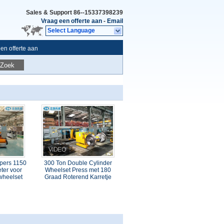
Sales & Support
86--15337398239
Vraag een offerte aan
-
Email
Select Language
en offerte aan
Zoek
lpers 1150
300 Ton Double Cylinder
ter voor
Wheelset Press met 180
wheelset
Graad Roterend Karretje