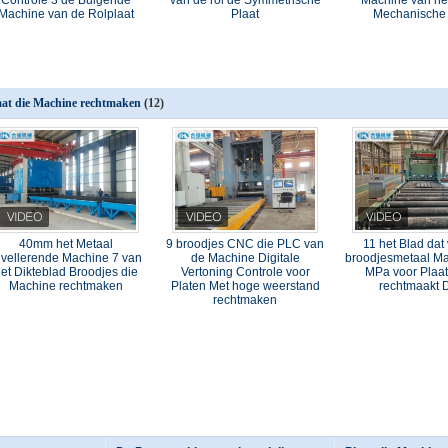
Controle 3 de Buigende
van de rol de Symmetrische
Machine van he
Machine van de Rolplaat
Plaat
Mechanische 
aat die Machine rechtmaken
(12)
40mm het Metaal
9 broodjes CNC die PLC van
11 het Blad dat
ivellerende Machine 7 van
de Machine Digitale
broodjesmetaal M
et Dikteblad Broodjes die
Vertoning Controle voor
MPa voor Plaa
Machine rechtmaken
Platen Met hoge weerstand
rechtmaakt D
rechtmaken