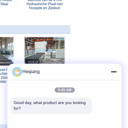
t Reeks
Machine van de 4 Rol
Staal
Hydraulische Plaat met
Hoogste en Zijsteun
 van het
Metalen plaat gelijkmachine
Heqiang
achine 360
Dikte 6 mm tot 25 mm
t 20mm
ikte
6:45 AM
Good day, what product are you looking 
for?