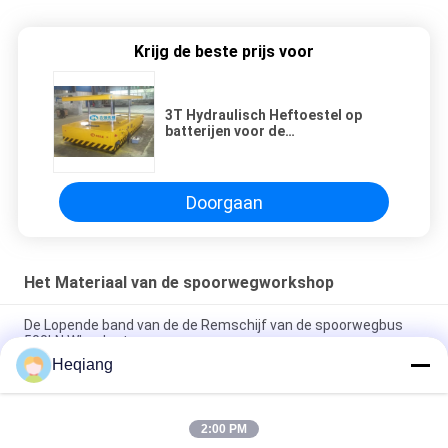
Krijg de beste prijs voor
3T Hydraulisch Heftoestel op
batterijen voor de
Bodemreparatie van het
Spoorwegvoertuig
Doorgaan
Het Materiaal van de spoorwegworkshop
De Lopende band van de de Remschijf van de spoorwegbus
500kN Wheelset
Heqiang
135Nm de Bout van de torsiespoorweg Automatische het
Aanhalen Machine
2:00 PM
Het voortbewegingsmateriaal van de Spoorwegworkshop, de