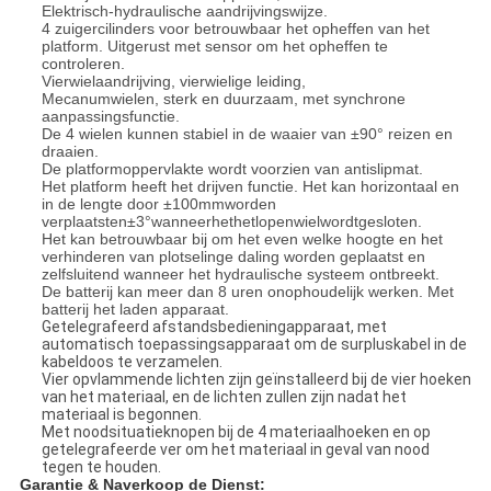
Elektrisch-hydraulische aandrijvingswijze.
4 zuigercilinders voor betrouwbaar het opheffen van het
platform. Uitgerust met sensor om het opheffen te
controleren.
Vierwielaandrijving, vierwielige leiding,
Mecanumwielen, sterk en duurzaam, met synchrone
aanpassingsfunctie.
De 4 wielen kunnen stabiel in de waaier van ±90° reizen en
draaien.
De platformoppervlakte wordt voorzien van antislipmat.
Het platform heeft het drijven functie. Het kan horizontaal en
in de lengte door
±
100mmworden
verplaatsten±3°wanneerhethetlopenwielwordtgesloten.
Het kan betrouwbaar bij om het even welke hoogte en het
verhinderen van plotselinge daling worden geplaatst en
zelfsluitend wanneer het hydraulische systeem ontbreekt.
De batterij kan meer dan 8 uren onophoudelijk werken. Met
batterij het laden apparaat.
Getelegrafeerd afstandsbedieningapparaat, met
automatisch toepassingsapparaat om de surpluskabel in de
kabeldoos te verzamelen.
Vier opvlammende lichten zijn geïnstalleerd bij de vier hoeken
van het materiaal, en de lichten zullen zijn nadat het
materiaal is begonnen.
Met noodsituatieknopen bij de 4 materiaalhoeken en op
getelegrafeerde ver om het materiaal in geval van nood
tegen te houden.
Garantie & Naverkoop de Dienst: