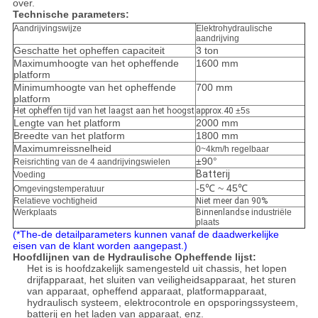
over.
Technische parameters:
Aandrijvingswijze
Elektrohydraulische
aandrijving
Geschatte het opheffen capaciteit
3 ton
Maximumhoogte van het opheffende
1600 mm
platform
Minimumhoogte van het opheffende
700 mm
platform
Het opheffen tijd van het laagst aan het hoogst
approx.40
±5s
Lengte van het platform
2000 mm
Breedte van het platform
1800 mm
Maximumreissnelheid
0~4km/h regelbaar
±90°
Reisrichting van de 4 aandrijvingswielen
Batterij
Voeding
-5℃ ~ 45℃
Omgevingstemperatuur
Relatieve vochtigheid
Niet meer dan 90%
Werkplaats
Binnenlandse
industriële
plaats
(*The-de detailparameters kunnen vanaf de daadwerkelijke
eisen van de klant worden aangepast.)
Hoofdlijnen van de Hydraulische Opheffende lijst:
Het is is hoofdzakelijk samengesteld uit chassis, het lopen
drijfapparaat, het sluiten van veiligheidsapparaat, het sturen
van apparaat, opheffend apparaat, platformapparaat,
hydraulisch systeem, elektrocontrole en opsporingssysteem,
batterij en het laden van apparaat, enz.