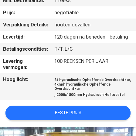
Min. bestelaantal:
1 reeks
CONTACTEER
ONS
Prijs:
negotiable
Verpakking Details:
houten gevallen
VERZOEK
Levertijd:
120 dagen na beneden - betaling
OM EEN
Betalingscondities:
T/T, L/C
CITAAT
Levering
100 REEKSEN PER JAAR
vermogen:
SITEMAP
Hoog licht:
,
3t hydraulische Opheffende Overdrachtkar
4km/h hydraulische Opheffende
Overdrachtkar
PRIVACY
,
2000x1800mm Hydraulisch Heftoestel
POLICY
BESTE PRIJS