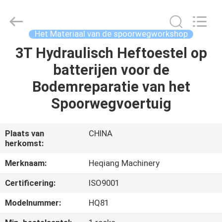
Development
Limited
by
Share
Ltd.
Het Materiaal van de spoorwegworkshop
All
Rights
3T Hydraulisch Heftoestel op
HUIS
Reserved.
batterijen voor de
PRODUCTEN
Bodemreparatie van het
Spoorwegvoertuig
ONGEVEER
ONS
Plaats van
CHINA
herkomst:
FABRIEKSREIS
Merknaam:
Heqiang Machinery
Certificering:
ISO9001
KWALITEITSCONTROLE
Modelnummer:
HQ81